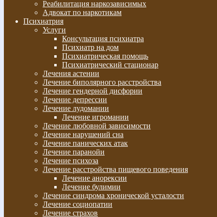
Реабилитация наркозависимых
Адвокат по наркотикам
Психиатрия
Услуги
Консультация психиатра
Психиатр на дом
Психиатрическая помощь
Психиатрический стационар
Лечения астении
Лечение биполярного расстройства
Лечение гендерной дисфории
Лечение депрессии
Лечение лудомании
Лечение игромании
Лечение любовной зависимости
Лечение нарушений сна
Лечение панических атак
Лечение паранойи
Лечение психоза
Лечение расстройства пищевого поведения
Лечение анорексии
Лечение булимии
Лечение синдрома хронической усталости
Лечение социопатии
Лечение страхов