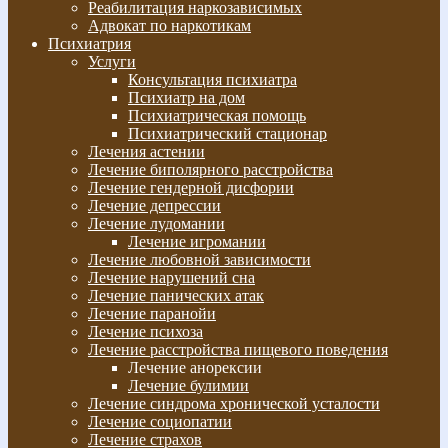
Реабилитация наркозависимых
Адвокат по наркотикам
Психиатрия
Услуги
Консультация психиатра
Психиатр на дом
Психиатрическая помощь
Психиатрический стационар
Лечения астении
Лечение биполярного расстройства
Лечение гендерной дисфории
Лечение депрессии
Лечение лудомании
Лечение игромании
Лечение любовной зависимости
Лечение нарушений сна
Лечение панических атак
Лечение паранойи
Лечение психоза
Лечение расстройства пищевого поведения
Лечение анорексии
Лечение булимии
Лечение синдрома хронической усталости
Лечение социопатии
Лечение страхов