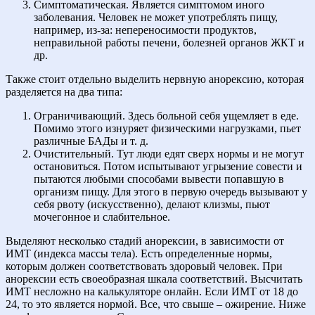
Симптоматическая. Является симптомом иного
заболевания. Человек не может употреблять пищу,
например, из-за: непереносимости продуктов,
неправильной работы печени, болезней органов ЖКТ и
др.
Также стоит отдельно выделить нервную анорексию, которая
разделяется на два типа:
Ограничивающий. Здесь больной себя ущемляет в еде.
Помимо этого изнуряет физическими нагрузками, пьет
различные БАДы и т. д.
Очистительный. Тут люди едят сверх нормы и не могут
остановиться. Потом испытывают угрызение совести и
пытаются любыми способами вывести попавшую в
организм пищу. Для этого в первую очередь вызывают у
себя рвоту (искусственно), делают клизмы, пьют
мочегонное и слабительное.
Выделяют несколько стадий анорексии, в зависимости от
ИМТ (индекса массы тела). Есть определенные нормы,
которым должен соответствовать здоровый человек. При
анорексии есть своеобразная шкала соответствий. Высчитать
ИМТ несложно на калькуляторе онлайн. Если ИМТ от 18 до
24, то это является нормой. Все, что свыше – ожирение. Ниже