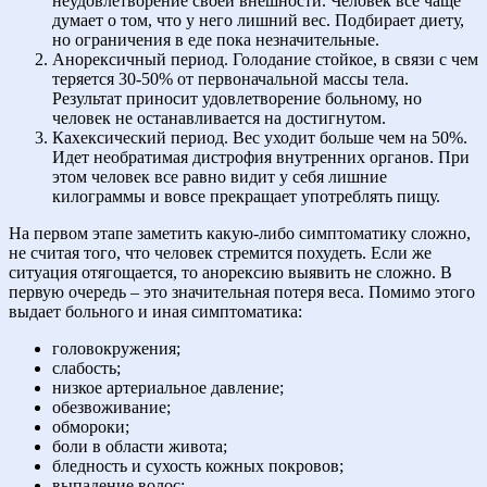
неудовлетворение своей внешности. Человек все чаще
думает о том, что у него лишний вес. Подбирает диету,
но ограничения в еде пока незначительные.
Анорексичный период. Голодание стойкое, в связи с чем
теряется 30-50% от первоначальной массы тела.
Результат приносит удовлетворение больному, но
человек не останавливается на достигнутом.
Кахексический период. Вес уходит больше чем на 50%.
Идет необратимая дистрофия внутренних органов. При
этом человек все равно видит у себя лишние
килограммы и вовсе прекращает употреблять пищу.
На первом этапе заметить какую-либо симптоматику сложно,
не считая того, что человек стремится похудеть. Если же
ситуация отягощается, то анорексию выявить не сложно. В
первую очередь – это значительная потеря веса. Помимо этого
выдает больного и иная симптоматика:
головокружения;
слабость;
низкое артериальное давление;
обезвоживание;
обмороки;
боли в области живота;
бледность и сухость кожных покровов;
выпадение волос;