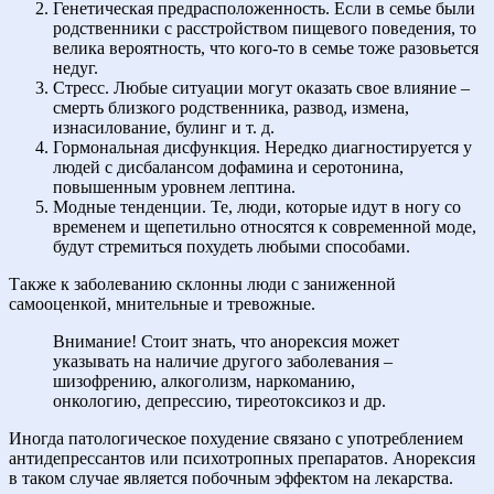
Генетическая предрасположенность. Если в семье были
родственники с расстройством пищевого поведения, то
велика вероятность, что кого-то в семье тоже разовьется
недуг.
Стресс. Любые ситуации могут оказать свое влияние –
смерть близкого родственника, развод, измена,
изнасилование, булинг и т. д.
Гормональная дисфункция. Нередко диагностируется у
людей с дисбалансом дофамина и серотонина,
повышенным уровнем лептина.
Модные тенденции. Те, люди, которые идут в ногу со
временем и щепетильно относятся к современной моде,
будут стремиться похудеть любыми способами.
Также к заболеванию склонны люди с заниженной
самооценкой, мнительные и тревожные.
Внимание! Стоит знать, что анорексия может
указывать на наличие другого заболевания –
шизофрению, алкоголизм, наркоманию,
онкологию, депрессию, тиреотоксикоз и др.
Иногда патологическое похудение связано с употреблением
антидепрессантов или психотропных препаратов. Анорексия
в таком случае является побочным эффектом на лекарства.