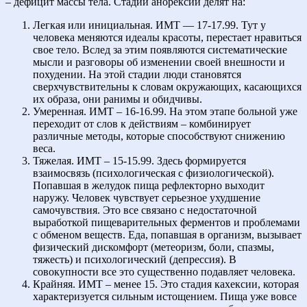
– дефицит массы тела. Стадии анорексии делят на:
Легкая или инициальная. ИМТ — 17-17.99. Тут у
человека меняются идеалы красоты, перестает нравиться
свое тело. Вслед за этим появляются систематические
мысли и разговоры об изменении своей внешности и
похудении. На этой стадии люди становятся
сверхчувствительны к словам окружающих, касающихся
их образа, они ранимы и обидчивы.
Умеренная. ИМТ – 16-16.99. На этом этапе больной уже
переходит от слов к действиям – комбинирует
различные методы, которые способствуют снижению
веса.
Тяжелая. ИМТ – 15-15.99. Здесь формируется
взаимосвязь (психологическая с физиологической).
Попавшая в желудок пища рефлекторно выходит
наружу. Человек чувствует серьезное ухудшение
самочувствия. Это все связано с недостаточной
выработкой пищеварительных ферментов и проблемами
с обменом веществ. Еда, попавшая в организм, вызывает
физический дискомфорт (метеоризм, боли, спазмы,
тяжесть) и психологический (депрессия). В
совокупности все это существенно подавляет человека.
Крайняя. ИМТ – менее 15. Это стадия кахексии, которая
характеризуется сильным истощением. Пища уже вовсе