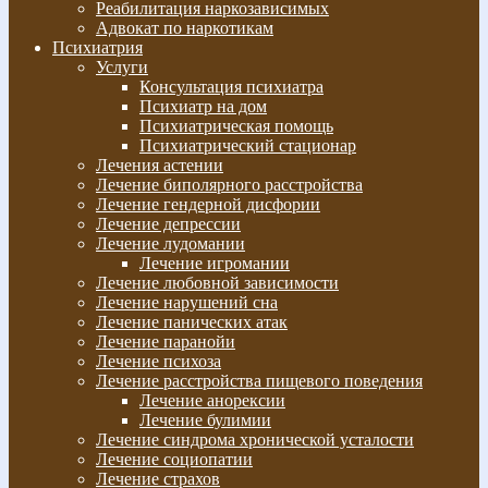
Реабилитация наркозависимых
Адвокат по наркотикам
Психиатрия
Услуги
Консультация психиатра
Психиатр на дом
Психиатрическая помощь
Психиатрический стационар
Лечения астении
Лечение биполярного расстройства
Лечение гендерной дисфории
Лечение депрессии
Лечение лудомании
Лечение игромании
Лечение любовной зависимости
Лечение нарушений сна
Лечение панических атак
Лечение паранойи
Лечение психоза
Лечение расстройства пищевого поведения
Лечение анорексии
Лечение булимии
Лечение синдрома хронической усталости
Лечение социопатии
Лечение страхов