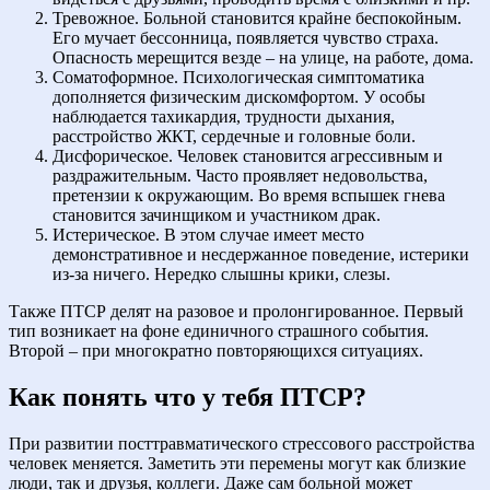
Тревожное. Больной становится крайне беспокойным.
Его мучает бессонница, появляется чувство страха.
Опасность мерещится везде – на улице, на работе, дома.
Соматоформное. Психологическая симптоматика
дополняется физическим дискомфортом. У особы
наблюдается тахикардия, трудности дыхания,
расстройство ЖКТ, сердечные и головные боли.
Дисфорическое. Человек становится агрессивным и
раздражительным. Часто проявляет недовольства,
претензии к окружающим. Во время вспышек гнева
становится зачинщиком и участником драк.
Истерическое. В этом случае имеет место
демонстративное и несдержанное поведение, истерики
из-за ничего. Нередко слышны крики, слезы.
Также ПТСР делят на разовое и пролонгированное. Первый
тип возникает на фоне единичного страшного события.
Второй – при многократно повторяющихся ситуациях.
Как понять что у тебя ПТСР?
При развитии посттравматического стрессового расстройства
человек меняется. Заметить эти перемены могут как близкие
люди, так и друзья, коллеги. Даже сам больной может