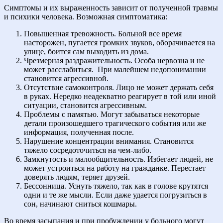
Симптомы и их выраженность зависит от полученной травмы
и психики человека. Возможная симптоматика:
Повышенная тревожность. Больной все время
насторожен, пугается громких звуков, оборачивается на
улице, боится сам выходить из дома.
Чрезмерная раздражительность. Особа нервозна и не
может расслабиться.
При малейшем недопонимании
становится агрессивной.
Отсутствие самоконтроля. Лицо не может держать себя
в руках. Нередко неадекватно реагирует в той или иной
ситуации, становится агрессивным.
Проблемы с памятью. Могут забываться некоторые
детали произошедшего трагического события или же
информация, полученная после.
Нарушение концентрации внимания. Становится
тяжело сосредоточиться на чем-либо.
Замкнутость и малообщительность. Избегает людей, не
может устроиться на работу на гражданке. Перестает
доверять людям, теряет друзей.
Бессонница. Уснуть тяжело, так как в голове крутятся
одни и те же мысли. Если даже удается погрузиться в
сон, начинают сниться кошмары.
Во время засыпания и при пробуждении у больного могут