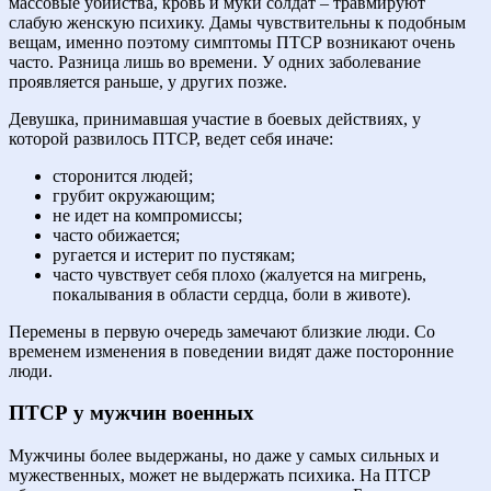
массовые убийства, кровь и муки солдат – травмируют
слабую женскую психику. Дамы чувствительны к подобным
вещам, именно поэтому симптомы ПТСР возникают очень
часто. Разница лишь во времени. У одних заболевание
проявляется раньше, у других позже.
Девушка, принимавшая участие в боевых действиях, у
которой развилось ПТСР, ведет себя иначе:
сторонится людей;
грубит окружающим;
не идет на компромиссы;
часто обижается;
ругается и истерит по пустякам;
часто чувствует себя плохо (жалуется на мигрень,
покалывания в области сердца, боли в животе).
Перемены в первую очередь замечают близкие люди. Со
временем изменения в поведении видят даже посторонние
люди.
ПТСР у мужчин военных
Мужчины более выдержаны, но даже у самых сильных и
мужественных, может не выдержать психика. На ПТСР