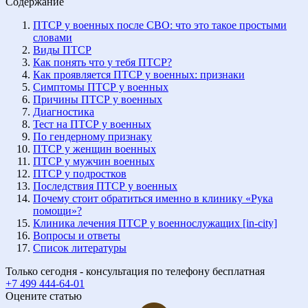
Содержание
ПТСР у военных после СВО: что это такое простыми
словами
Виды ПТСР
Как понять что у тебя ПТСР?
Как проявляется ПТСР у военных: признаки
Симптомы ПТСР у военных
Причины ПТСР у военных
Диагностика
Тест на ПТСР у военных
По гендерному признаку
ПТСР у женщин военных
ПТСР у мужчин военных
ПТСР у подростков
Последствия ПТСР у военных
Почему стоит обратиться именно в клинику «Рука
помощи»?
Клиника лечения ПТСР у военнослужащих [in-city]
Вопросы и ответы
Список литературы
Только сегодня - консультация по телефону бесплатная
+7 499 444-64-01
Оцените статью