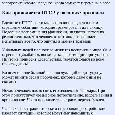
заподозрить что-то неладное, когда замечает перемены в себе.
Как проявляется ПТСР у военных: признаки
Военные с ПТСР часто мысленно возвращаются к тем
страшным событиям, которые травмировали их психику.
Подобные воспоминания (флешбеки) являются настолько
реалистичными, что человек в этот момент начинает
испытывать все то, что ощутил в момент трагедии.
У больных людей полностью меняется восприятие мира. Они
перестают улыбаться, восхищаться, все эмоции притуплены.
Ничто не приносит удовольствия, теряется смысл во всем
происходящем.
Во всем и везде бывший военнослужащий видит угрозу.
Может винить себя в проблемах, которые даже с ним не
связаны.
Ночами человек плохо спит, его одолевают кошмары. При
этом присутствует чрезмерное потоотделение, вздрагивания и
крики во сне. Часто просыпается в страхе, перевозбужден.
Человек с посттравматическим стрессовым расстройством
избегает ситуаций, которые могут ему напомнить о